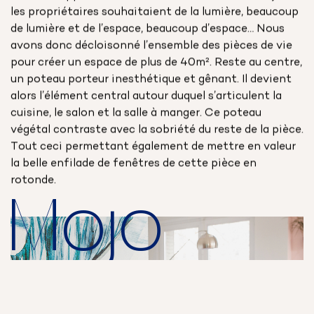
les propriétaires souhaitaient de la lumière, beaucoup
de lumière et de l’espace, beaucoup d’espace… Nous
avons donc décloisonné l’ensemble des pièces de vie
pour créer un espace de plus de 40m². Reste au centre,
un poteau porteur inesthétique et gênant. Il devient
alors l’élément central autour duquel s’articulent la
cuisine, le salon et la salle à manger. Ce poteau
végétal contraste avec la sobriété du reste de la pièce.
Tout ceci permettant également de mettre en valeur
la belle enfilade de fenêtres de cette pièce en
rotonde.
Mojo
Nous utilisons des cookies pour le bon fonctionnement du
Acc
site, en continuant vous en acceptez l’utilisation.
En savoir
plus